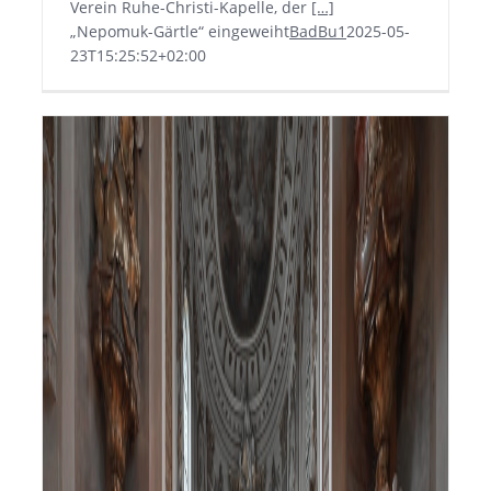
Verein Ruhe-Christi-Kapelle, der
[…]
„Nepomuk-Gärtle“ eingeweiht
BadBu1
2025-05-
23T15:25:52+02:00