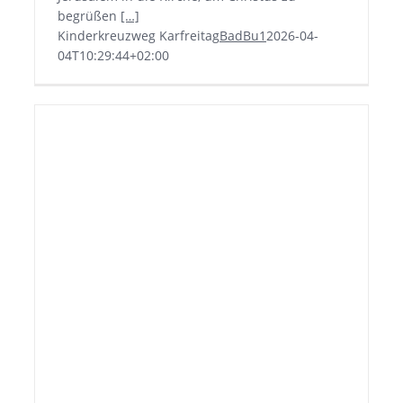
begrüßen
[…]
Kinderkreuzweg Karfreitag
BadBu1
2026-04-
04T10:29:44+02:00