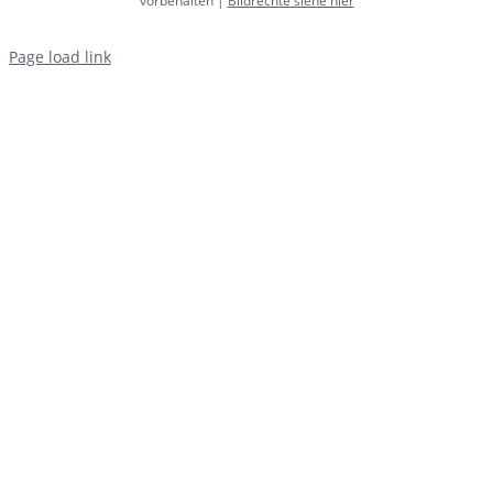
vorbehalten |
Bildrechte siehe hier
Page load link