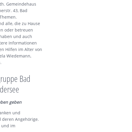
ath. Gemeindehaus
herstr. 43, Bad
 Themen.
d alle, die zu Hause
gen oder betreuen
 haben und auch
itere Informationen
en Hilfen im Alter von
iela Wiedemann,
.
gruppe Bad
edersee
eben geben
ranken und
 deren Angehörige.
e und im