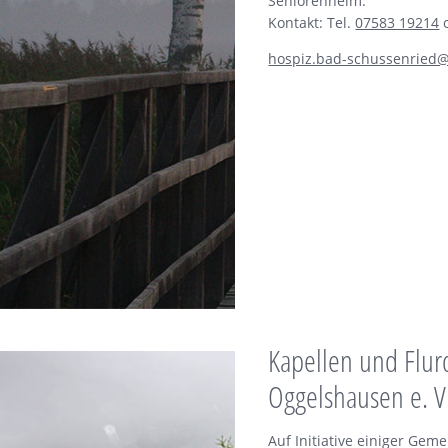
Seniorenheim.
Kontakt: Tel.
07583 19214
hospiz.bad-schussenried@
Kapellen und Flu
Oggelshausen e. V
Auf Initiative einiger Gem