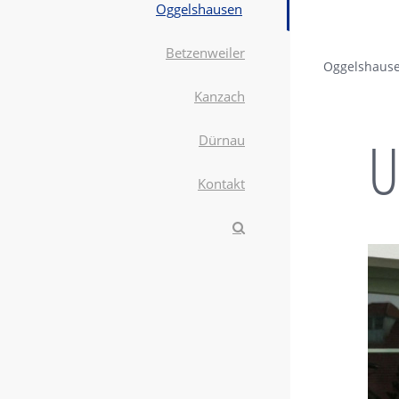
Oggelshausen
Betzenweiler
Oggelshaus
Kanzach
U
Dürnau
Kontakt