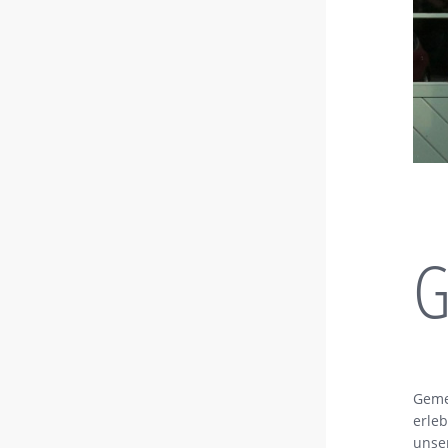
G
Geme
erle
unse