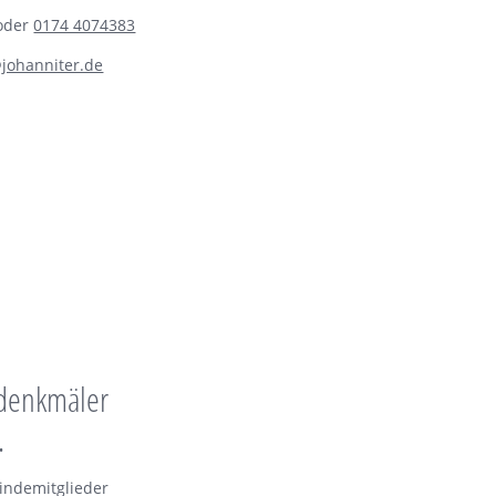
oder
0174 4074383
johanniter.de
rdenkmäler
.
eindemitglieder