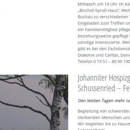
Mittwoch um 14 Uhr im K
„Bischof-Sproll-Haus“, Wei
Buchau zu verschiedenen
Eingeladen zum Treffen sin
ein Familienmitglied pfle
beziehungsweise gepflegt
sonstige Interessierte. We
gibt es bei den Fachdienst
Diakonie und Caritas, Dan
Telefon 0 73 51 – 80 95 190
Johanniter Hospiz
Schussenried – F
Den letzten Tagen mehr L
Begleitung von schwerstk
sterbenden Menschen und
Wir begleiten Sie zu Haus