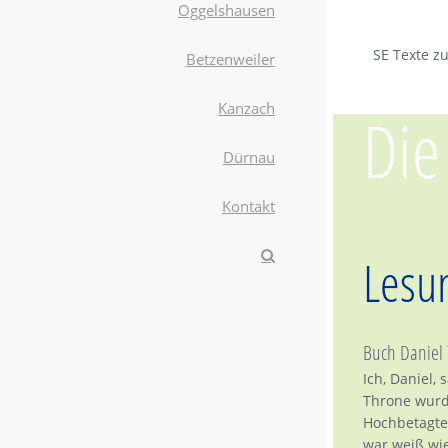
Oggelshausen
SE Texte z
Betzenweiler
Kanzach
Die
Dürnau
Kontakt
Lesu
Buch Daniel
Ich, Daniel, 
Throne wurd
Hochbetagte
war weiß wie