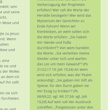
g.
Vorhersagung der Propheten
delt; sein
erfüllen? Wer soll die Worte der
ne und seine
Herolde besiegeln? Wer wird das
icht.
Mysterium der Gerechten zu
en Mose und
Ende führen? Wenn wir
hierbleiben, an wem sollen sich
te zu Jesus:
die Worte erfüllen: „Sie haben
 sind. Wenn
mir Hände und Füße
Hütten
durchbohrt“? Von wem handeln
 Mose und
die Worte: „Sie verteilten meine
Kleider unter sich und warfen
, eine
das Los um mein Gewand“? (Ps
te sie und
21/22,17.19; Joh 19,24) An wem
s der Wolke:
wird sich erfüllen, was der Psalm
, an dem ich
ankündigt: „Sie gaben mir Gift als
uf ihn sollt
Speise, für den Durst gaben sie
mir Essig zu trinken“? (Ps
en sie sich
68/69,22; vgl. Mt 27,34; vgl. Joh
 fürchteten
19,29) Auf wen soll der Ausdruck
zutreffen: „freigelassen unter den
sie an und