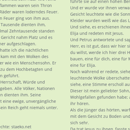
führte sie auf einen hohen Ber
rflammen waren sein Thron
Und er wurde vor ihnen verwan
Räder waren loderndes Feuer.
Gesicht leuchtete wie die Son
n Feuer ging von ihm aus.
Kleider wurden weiß wie das L
Tausende dienten ihm,
Und siehe, es erschienen ihn
dmal Zehntausende standen
Elija und redeten mit Jesus.
 Gericht nahm Platz und es
Und Petrus antwortete und sag
er aufgeschlagen.
Herr, es ist gut, dass wir hier
atte ich die nächtlichen
du willst, werde ich hier drei 
a kam mit den Wolken des
bauen, eine für dich, eine für
er wie ein Menschensohn. Er
eine für Elija.
s zu dem Hochbetagten und
Noch während er redete, siehe
n geführt.
leuchtende Wolke überschatte
Herrschaft, Würde und
siehe, eine Stimme erscholl au
eben. Alle Völker, Nationen
Dieser ist mein geliebter Sohn
n dienten ihm. Seine
Wohlgefallen gefunden habe; a
st eine ewige, unvergängliche
ihr hören.
Sein Reich geht niemals unter.
Als die Jünger das hörten, warf
mit dem Gesicht zu Boden und
sich sehr.
echte: staeko.net
Da trat Jesus zu ihnen, fasste 