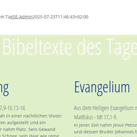
um Tag
SE-Admin
2025-07-23T11:46:43+02:00
 Bibeltexte des Tag
ng
Evangelium
7,9-10.13-14.
Aus dem Heiligen Evangelium 
sah in einer nächtlichen Vision:
Matthäus - Mt
17,1-9.
en aufgestellt und ein
In jener Zeit nahm Jesus Petru
r nahm Platz. Sein Gewand
und dessen Bruder Johannes b
 Schnee, sein Haar wie reine