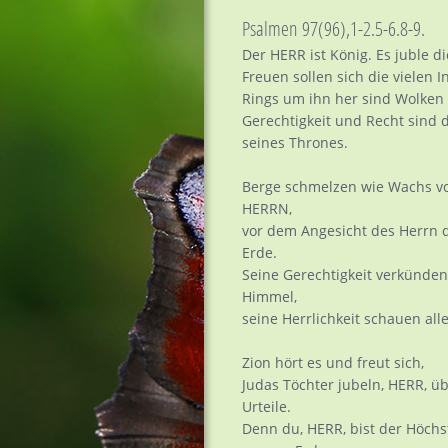
Psalmen
97(96),1-2.5-6.8-9.
Der HERR ist König. Es juble di
Freuen sollen sich die vielen I
Rings um ihn her sind Wolken
Gerechtigkeit und Recht sind 
seines Thrones.
Berge schmelzen wie Wachs v
HERRN,
vor dem Angesicht des Herrn 
Erde.
Seine Gerechtigkeit verkünden
Himmel,
seine Herrlichkeit schauen alle
Zion hört es und freut sich,
Judas Töchter jubeln, HERR, ü
Urteile.
Denn du, HERR, bist der Höchs