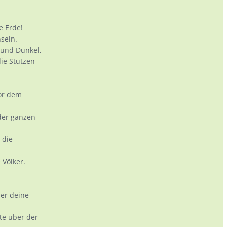
e Erde!
nseln.
 und Dunkel,
die Stützen
or dem
der ganzen
 die
 Völker.
ber deine
te über der