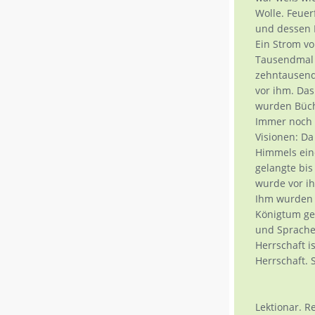
Wolle. Feue
und dessen 
Ein Strom vo
Tausendmal 
zehntausen
vor ihm. Das
wurden Büch
Immer noch h
Visionen: D
Himmels ein
gelangte bi
wurde vor ih
Ihm wurden 
Königtum geg
und Sprache
Herrschaft i
Herrschaft. 
Lektionar. R