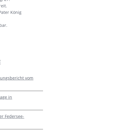
eit.
Pater König
bar.
E
zungsbericht vom
age in
er Federsee-