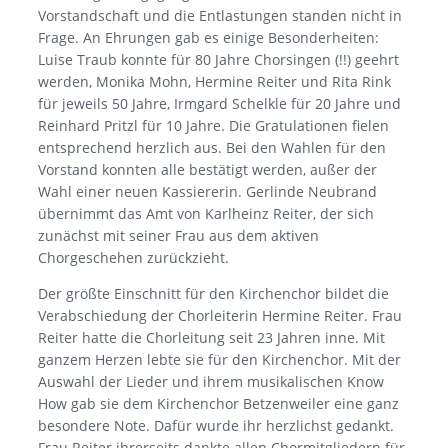
Vorstandschaft und die Entlastungen standen nicht in
Frage. An Ehrungen gab es einige Besonderheiten:
Luise Traub konnte für 80 Jahre Chorsingen (!!) geehrt
werden, Monika Mohn, Hermine Reiter und Rita Rink
für jeweils 50 Jahre, Irmgard Schelkle für 20 Jahre und
Reinhard Pritzl für 10 Jahre. Die Gratulationen fielen
entsprechend herzlich aus. Bei den Wahlen für den
Vorstand konnten alle bestätigt werden, außer der
Wahl einer neuen Kassiererin. Gerlinde Neubrand
übernimmt das Amt von Karlheinz Reiter, der sich
zunächst mit seiner Frau aus dem aktiven
Chorgeschehen zurückzieht.
Der größte Einschnitt für den Kirchenchor bildet die
Verabschiedung der Chorleiterin Hermine Reiter. Frau
Reiter hatte die Chorleitung seit 23 Jahren inne. Mit
ganzem Herzen lebte sie für den Kirchenchor. Mit der
Auswahl der Lieder und ihrem musikalischen Know
How gab sie dem Kirchenchor Betzenweiler eine ganz
besondere Note. Dafür wurde ihr herzlichst gedankt.
Frau Reiter ihrerseits dankte allen Chormitgliedern für