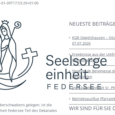
-01-09T17:53:29+01:00
NEUESTE BEITRÄG
KGR Oggelshausen – Sit
07.07.2026
Ergebnisse aus der Umfr
Oggelshausen
Strahlende Bergmesse d
Gemeinden
Vortragsabend mit Sr. Ph
Betriebsausflug Pfarram
berschwabens gelegen, ist die
WIR SIND FÜR SIE 
heit Federsee Teil des Dekanates