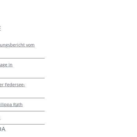
E
zungsbericht vom
age in
er Federsee-
ilippa Rath
t
DA