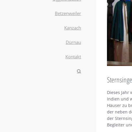
Betzenweiler
Kanzach
Dürnau
Kontakt
Sternsing
Dieses Jahr
Indien und 
Häuser zu br
der neben d
der Sternsing
Begleiter un