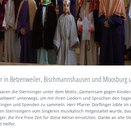
er in Betzenweiler, Bischmannshausen und Moosburg 
 waren die Sternsinger unter dem Motto „Gemeinsam gegen Kindera
weltweit“ unterwegs, um mit ihren Liedern und Sprüchen den Segen
ingen und Spenden zu sammeln. Herr Pfarrer Dörflinger lobte im G
en Sternsingern vom Singkreis musikalisch mitgestaltet wurde, d
er, die ihre freie Zeit für diese Aktion einsetzten. Danke an alle St
d Helfer.