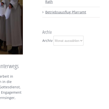
Rath
Betriebsausflug Pfarramt
Archiv
Archiv
unterwegs
rbeit in
 in die
ottesdienst,
as Engagement
ernsinger,