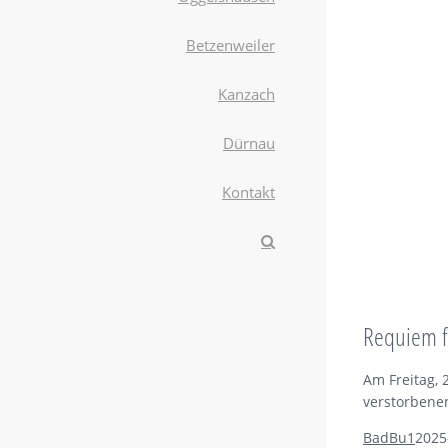
Betzenweiler
Kanzach
Dürnau
Kontakt
Requiem f
Am Freitag, 
verstorbenen
BadBu1
2025