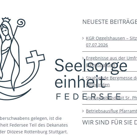
NEUESTE BEITRÄG
KGR Oggelshausen – Sit
07.07.2026
Ergebnisse aus der Umfr
Oggelshausen
Strahlende Bergmesse d
Gemeinden
Vortragsabend mit Sr. Ph
Betriebsausflug Pfarram
berschwabens gelegen, ist die
WIR SIND FÜR SIE 
heit Federsee Teil des Dekanates
der Diözese Rottenburg Stuttgart.