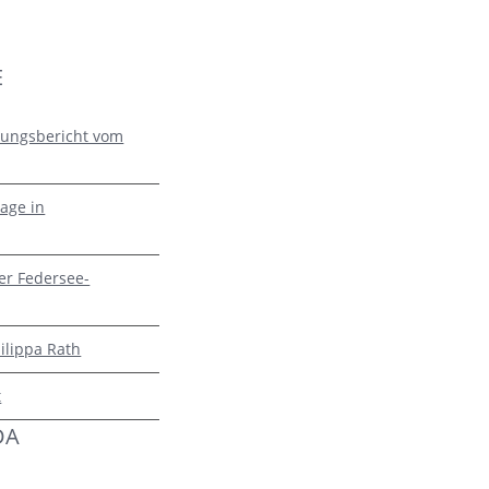
E
zungsbericht vom
age in
er Federsee-
ilippa Rath
t
DA