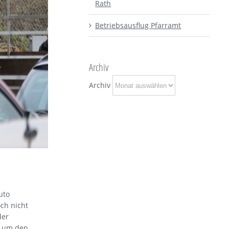
Rath
Betriebsausflug Pfarramt
Archiv
Archiv
uto
ch nicht
der
d um den