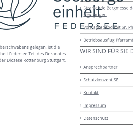
Strahlende Bergmesse d
Gemeinden
Vortragsabend mit Sr. Ph
Betriebsausflug Pfarram
berschwabens gelegen, ist die
WIR SIND FÜR SIE 
heit Federsee Teil des Dekanates
der Diözese Rottenburg Stuttgart.
Ansprechpartner
Schutzkonzept SE
Kontakt
Impressum
Datenschutz