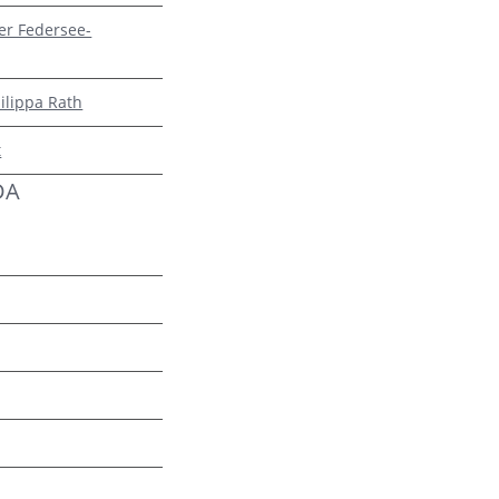
er Federsee-
ilippa Rath
t
DA