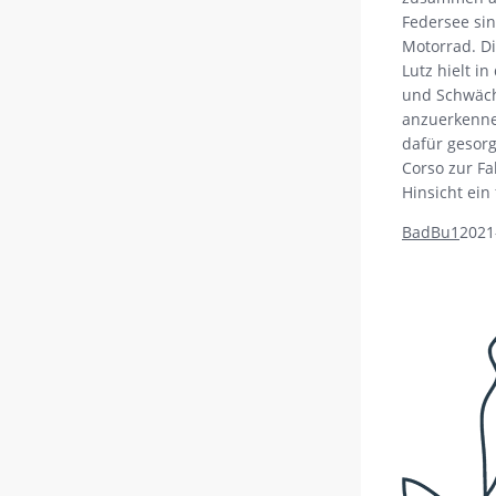
Federsee sin
Motorrad. Di
Lutz hielt i
und Schwäch
anzuerkenne
dafür gesor
Corso zur Fa
Hinsicht ein
BadBu1
2021