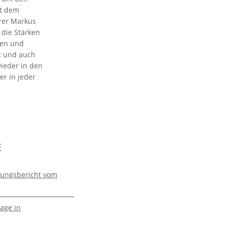
it dem
rrer Markus
 die Stärken
men und
t und auch
ieder in den
er in jeder
E
zungsbericht vom
age in