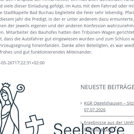
d viele dieser Einladung gefolgt, im Auto, mit dem Fahrrad oder m
e Stadtkapelle Bad Buchau begleitete die Feier sehr lebendig. Pfa
n diesem Jahr die Predigt, in der er unter anderem dazu ermunterte,
en der jeweils eigenen und der anderen Konfession wahrzuneh
n. Mitarbeiter des Bauhofes hatten den Tribünen-Wagen gerichte
gt, dass die Autofahrer gut eingewiesen wurden und zum Schluss w
hrzeugsegnung hineinfanden. Danke allen Beteiligten, es war wied
 frohes und gut funktionierendes Miteinander.
-05-26T17:22:31+02:00
NEUESTE BEITRÄG
KGR Oggelshausen – Sit
07.07.2026
Ergebnisse aus der Umfr
Oggelshausen