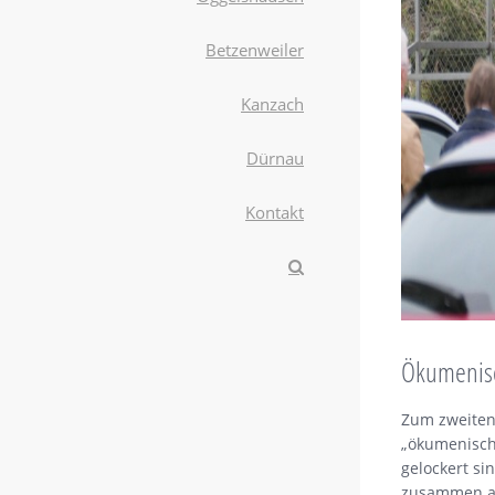
Betzenweiler
Kanzach
Dürnau
Kontakt
Ökumenisc
Zum zweiten
„ökumenisch
gelockert si
zusammen au