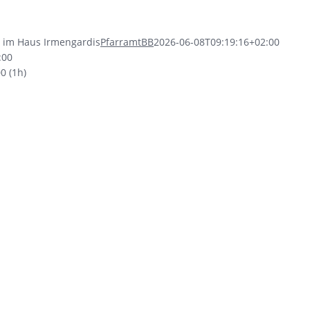
t im Haus Irmengardis
PfarramtBB
2026-06-08T09:19:16+02:00
:00
00
(1h)