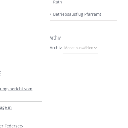
Rath
Betriebsausflug Pfarramt
Archiv
Archiv
E
zungsbericht vom
age in
er Federsee-