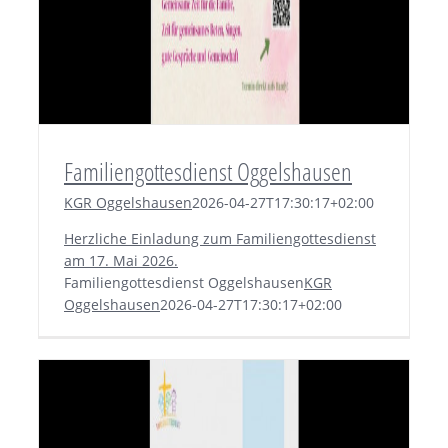
Familiengottesdienst Oggelshausen
KGR Oggelshausen
2026-04-27T17:30:17+02:00
Herzliche Einladung zum Familiengottesdienst
am 17. Mai 2026.
Familiengottesdienst Oggelshausen
KGR
Oggelshausen
2026-04-27T17:30:17+02:00