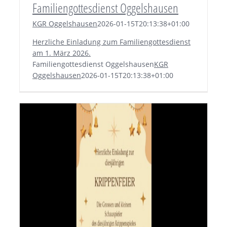
Familiengottesdienst Oggelshausen
KGR Oggelshausen
2026-01-15T20:13:38+01:00
Herzliche Einladung zum Familiengottesdienst
am 1. März 2026.
Familiengottesdienst Oggelshausen
KGR
Oggelshausen
2026-01-15T20:13:38+01:00