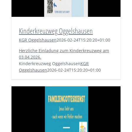
Kinderkreuzweg Oggelshausen
KGR Oggelshausen
2026-02-24T15:20:20+01:00
Herzliche Einladung zum Kinderkreuzweg am
03.04.2026.
Kinderkreuzweg Oggelshausen
KGR
Oggelshausen
2026-02-24T15:20:20+01:00