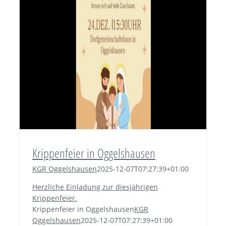
Krippenfeier in Oggelshausen
KGR Oggelshausen
2025-12-07T07:27:39+01:00
Herzliche Einladung zur diesjährigen
Krippenfeier.
Krippenfeier in Oggelshausen
KGR
Oggelshausen
2025-12-07T07:27:39+01:00