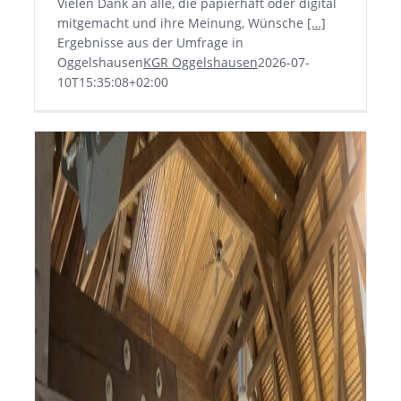
Vielen Dank an alle, die papierhaft oder digital
mitgemacht und ihre Meinung, Wünsche
[…]
Ergebnisse aus der Umfrage in
Oggelshausen
KGR Oggelshausen
2026-07-
10T15:35:08+02:00