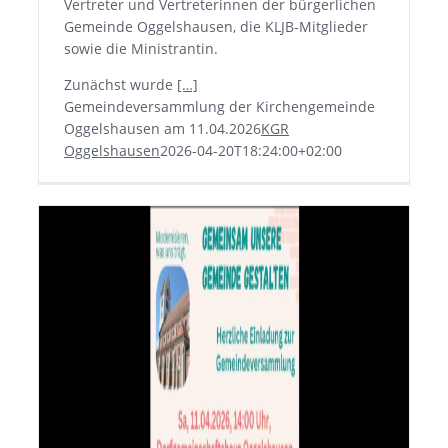
Vertreter und Vertreterinnen der bürgerlichen
Gemeinde Oggelshausen, die KLJB-Mitglieder
sowie die Ministrantin.
Zunächst wurde
[…]
Gemeindeversammlung der Kirchengemeinde
Oggelshausen am 11.04.2026
KGR
Oggelshausen
2026-04-20T18:24:00+02:00