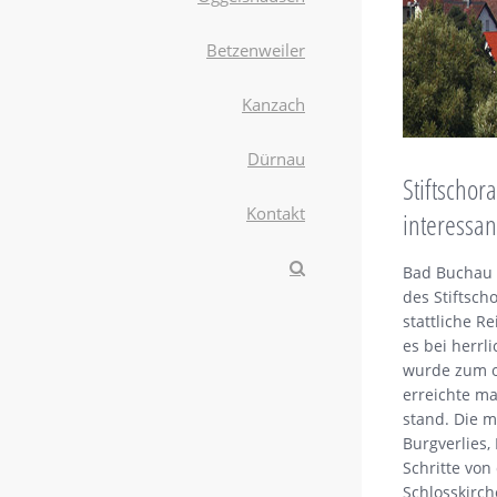
Betzenweiler
Kanzach
Dürnau
Stiftscho
Kontakt
interessan
Bad Buchau –
des Stiftsch
stattliche 
es bei herrl
wurde zum ob
erreichte m
stand. Die m
Burgverlies
Schritte von
Schlosskirch