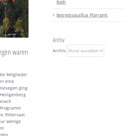
Rath
Betriebsausflug Pfarramt
Archiv
ingen waren
Archiv
die Mitglieder
en eine
isesegen ging
 Heiligenberg
danach
m Programm
, Rittersaal,
Nur wenige
nen
 den