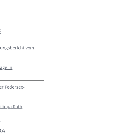
E
zungsbericht vom
age in
er Federsee-
ilippa Rath
t
DA