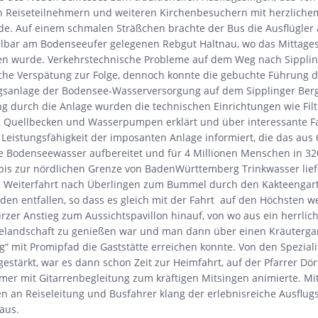
n Reiseteilnehmern und weiteren Kirchenbesuchern mit herzlichem
de. Auf einem schmalen Sträßchen brachte der Bus die Ausflügler
lbar am Bodenseeufer gelegenen Rebgut Haltnau, wo das Mittage
 wurde. Verkehrstechnische Probleme auf dem Weg nach Sipplin
iche Verspätung zur Folge, dennoch konnte die gebuchte Führung d
gsanlage der Bodensee-Wasserversorgung auf dem Sipplinger Berg 
 durch die Anlage wurden die technischen Einrichtungen wie Filt
, Quellbecken und Wasserpumpen erklärt und über interessante 
Leistungsfähigkeit der imposanten Anlage informiert, die das aus
Bodenseewasser aufbereitet und für 4 Millionen Menschen in 32
is zur nördlichen Grenze von BadenWürttemberg Trinkwasser liefe
 Weiterfahrt nach Überlingen zum Bummel durch den Kakteengar
den entfallen, so dass es gleich mit der Fahrt auf den Höchsten we
urzer Anstieg zum Aussichtspavillon hinauf, von wo aus ein herrlich
elandschaft zu genießen war und man dann über einen Kräuterga
 mit Promipfad die Gaststätte erreichen konnte. Von den Speziali
gestärkt, war es dann schon Zeit zur Heimfahrt, auf der Pfarrer Dör
mer mit Gitarrenbegleitung zum kräftigen Mitsingen animierte. Mi
 an Reiseleitung und Busfahrer klang der erlebnisreiche Ausflug
aus.