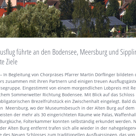
rausflug führte an den Bodensee, Meersburg und Sippl
te Ziele
 In Begleitung von Chorpräses Pfarrer Martin Dörflinger bildeten 
ors zusammen mit ihren Partnern und einigen treuen Ausflugsgäst
Reisegruppe. Eingestimmt von einem morgendlichen Lobpreis mit Re
ichem Sommerwetter Richtung Bodensee. Mit Blick auf das Schloss
ligatorischen Brezelfrühstück ein Zwischenhalt eingelegt. Bald 
an Meersburg, wo der Museumsbesuch in der Alten Burg auf de
eisten der mehr als 30 eingerichteten Räume wie Palas, Waffenhalle
, Burgküche, Folterkammer konnten selbständig erkundet werden. 
 der Alten Burg entfernt trafen sich alle wieder in der nahegelege
e des Neuen Schlosses zum traditionellen Ausflugssingen, das von