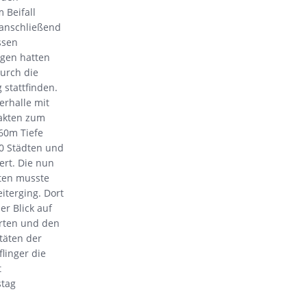
 Beifall
 anschließend
ssen
gen hatten
urch die
stattfinden.
erhalle mit
Fakten zum
 60m Tiefe
0 Städten und
rt. Die nun
ten musste
iterging. Dort
er Blick auf
rten und den
täten der
flinger die
t
stag