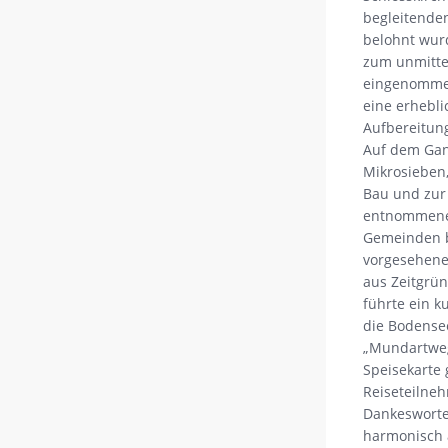
begleitende
belohnt wur
zum unmitte
eingenommen
eine erhebl
Aufbereitun
Auf dem Gang
Mikrosieben
Bau und zur 
entnommene 
Gemeinden b
vorgesehene
aus Zeitgrün
führte ein k
die Bodense
„Mundartweg“
Speisekarte 
Reiseteilneh
Dankesworten
harmonisch 