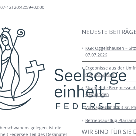
-07-12T20:42:59+02:00
NEUESTE BEITRÄG
KGR Oggelshausen – Sit
07.07.2026
Ergebnisse aus der Umfr
Oggelshausen
Strahlende Bergmesse d
Gemeinden
Vortragsabend mit Sr. Ph
Betriebsausflug Pfarram
berschwabens gelegen, ist die
WIR SIND FÜR SIE 
heit Federsee Teil des Dekanates