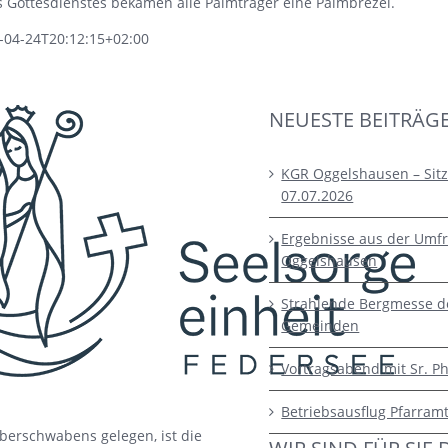
 Gottesdienstes bekamen alle Palmträger eine Palmbrezel.
-04-24T20:12:15+02:00
NEUESTE BEITRÄG
KGR Oggelshausen – Sit
07.07.2026
Ergebnisse aus der Umfr
Oggelshausen
Strahlende Bergmesse d
Gemeinden
Vortragsabend mit Sr. Ph
Betriebsausflug Pfarram
berschwabens gelegen, ist die