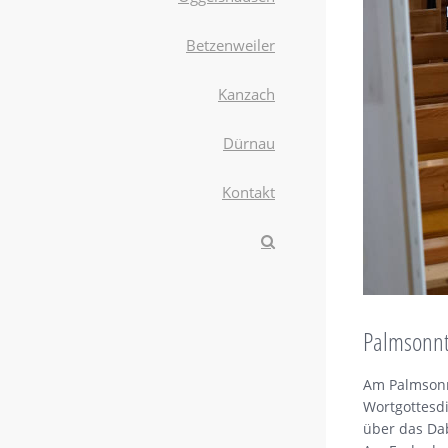
Betzenweiler
Kanzach
Dürnau
Kontakt
Palmsonn
Am Palmsonn
Wortgottesd
über das Dab