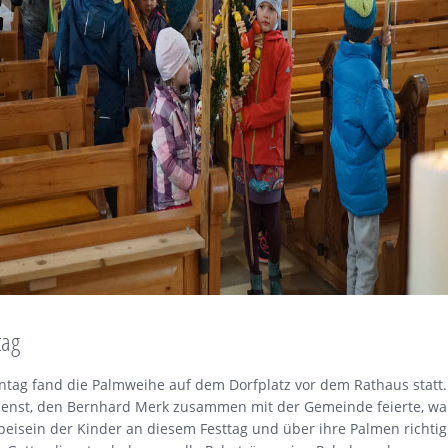
tag
tag fand die Palmweihe auf dem Dorfplatz vor dem Rathaus statt.
ienst, den Bernhard Merk zusammen mit der Gemeinde feierte, wa
eisein der Kinder an diesem Festtag und über ihre Palmen richtig