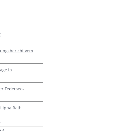
E
zungsbericht vom
age in
er Federsee-
ilippa Rath
t