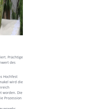
ert. Prächtige
nwert des
as Hochfest
nakel wird die
nreich
et worden. Die
ie Prozession
Feuerwehr,