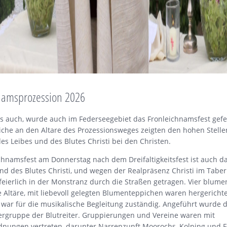
namsprozession 2026
ts auch, wurde auch im Federseegebiet das Fronleichnamsfest gefei
che an den Altare des Prozessionsweges zeigten den hohen Stelle
es Leibes und des Blutes Christi bei den Christen.
chnamsfest am Donnerstag nach dem Dreifaltigkeitsfest ist auch d
nd des Blutes Christi, und wegen der Realpräsenz Christi im Taber
feierlich in der Monstranz durch die Straßen getragen. Vier blume
Altäre, mit liebevoll gelegten Blumenteppichen waren hergericht
 war für die musikalische Begleitung zuständig. Angeführt wurde d
ergruppe der Blutreiter. Gruppierungen und Vereine waren mit
nungen vertreten, darunter Narrenzunft Moorochs, Kolping und 