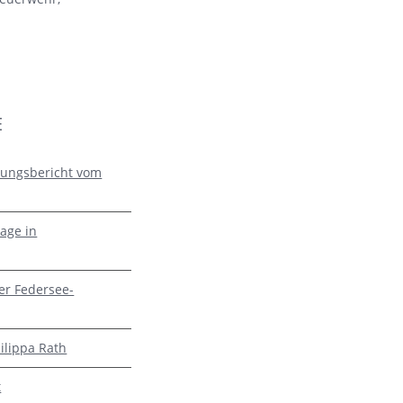
E
zungsbericht vom
age in
er Federsee-
ilippa Rath
t