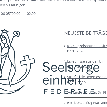
vielen Gläubigen.
-06-05T09:00:11+02:00
NEUESTE BEITRÄG
KGR Oggelshausen – Sit
07.07.2026
Ergebnisse aus der Umfr
Oggelshausen
Strahlende Bergmesse d
Gemeinden
Vortragsabend mit Sr. Ph
Betriebsausflug Pfarram