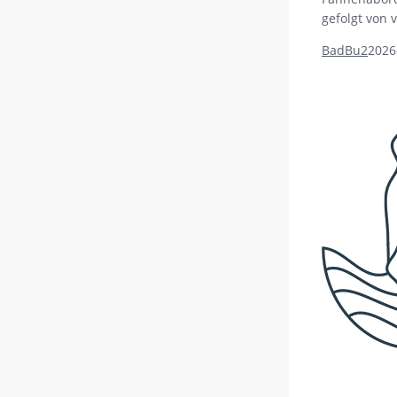
gefolgt von 
BadBu2
2026