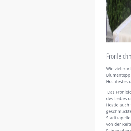
Fronleich
Wie vieleror
Blumenteppi
Hochfestes d
Das Fronlei
des Leibes u
Hostie auch 
geschmückte 
Stadtkapelle
von der Reit
Fahnenabord