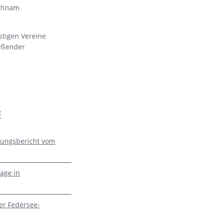
ichnam
stigen Vereine
ießender
E
zungsbericht vom
age in
er Federsee-