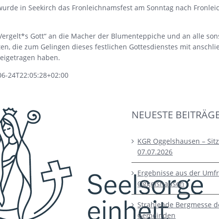
 wurde in Seekirch das Fronleichnamsfest am Sonntag nach Fronle
Vergelt*s Gott“ an die Macher der Blumenteppiche und an alle son
ten, die zum Gelingen dieses festlichen Gottesdienstes mit anschl
beigetragen haben.
06-24T22:05:28+02:00
NEUESTE BEITRÄG
KGR Oggelshausen – Sit
07.07.2026
Ergebnisse aus der Umfr
Oggelshausen
Strahlende Bergmesse d
Gemeinden