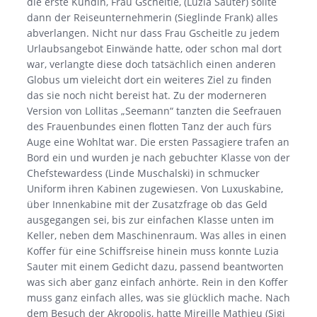
die erste Kundin, Frau Gscheitle, (Luzia Sauter) sollte
dann der Reiseunternehmerin (Sieglinde Frank) alles
abverlangen. Nicht nur dass Frau Gscheitle zu jedem
Urlaubsangebot Einwände hatte, oder schon mal dort
war, verlangte diese doch tatsächlich einen anderen
Globus um vieleicht dort ein weiteres Ziel zu finden
das sie noch nicht bereist hat. Zu der moderneren
Version von Lollitas „Seemann“ tanzten die Seefrauen
des Frauenbundes einen flotten Tanz der auch fürs
Auge eine Wohltat war. Die ersten Passagiere trafen an
Bord ein und wurden je nach gebuchter Klasse von der
Chefstewardess (Linde Muschalski) in schmucker
Uniform ihren Kabinen zugewiesen. Von Luxuskabine,
über Innenkabine mit der Zusatzfrage ob das Geld
ausgegangen sei, bis zur einfachen Klasse unten im
Keller, neben dem Maschinenraum. Was alles in einen
Koffer für eine Schiffsreise hinein muss konnte Luzia
Sauter mit einem Gedicht dazu, passend beantworten
was sich aber ganz einfach anhörte. Rein in den Koffer
muss ganz einfach alles, was sie glücklich mache. Nach
dem Besuch der Akropolis, hatte Mireille Mathieu (Sigi