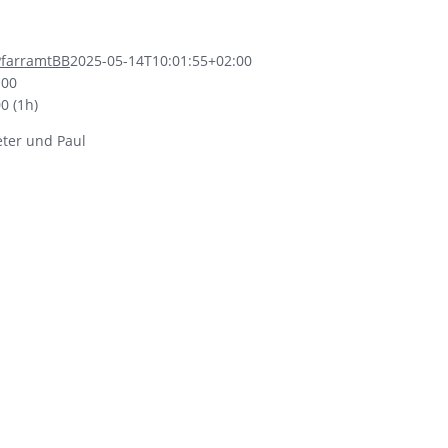
PfarramtBB
2025-05-14T10:01:55+02:00
:00
00
(1h)
eter und Paul