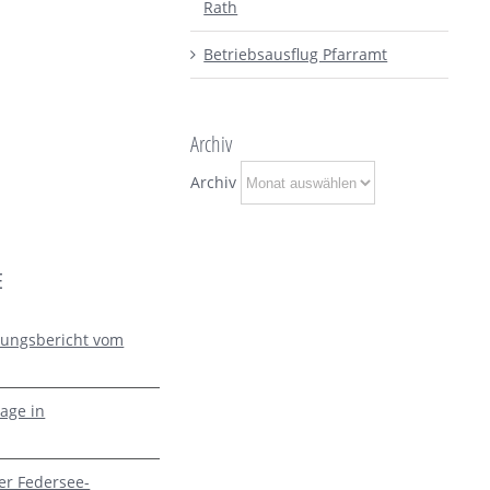
Rath
Betriebsausflug Pfarramt
Archiv
Archiv
E
zungsbericht vom
age in
er Federsee-