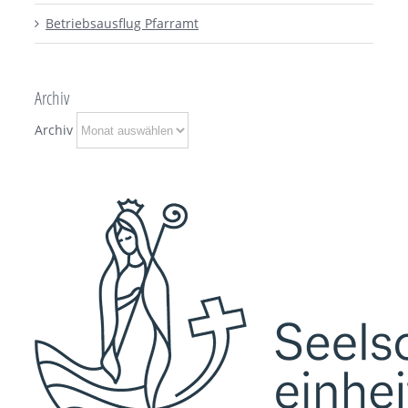
Betriebsausflug Pfarramt
Archiv
Archiv