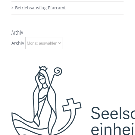
Betriebsausflug Pfarramt
Archiv
Archiv