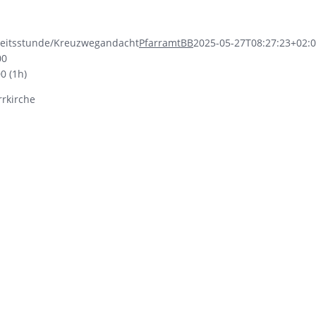
eitsstunde/Kreuzwegandacht
PfarramtBB
2025-05-27T08:27:23+02:
00
00
(1h)
rrkirche