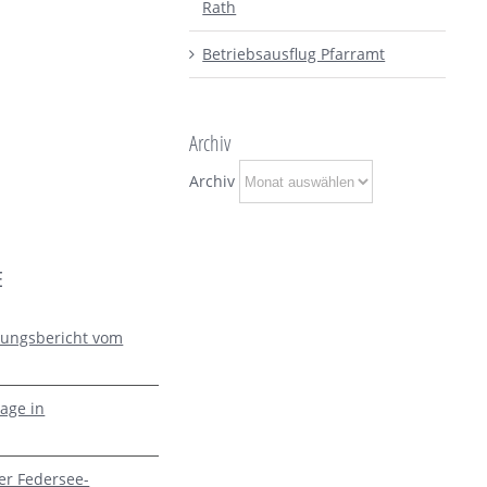
Rath
Betriebsausflug Pfarramt
Archiv
Archiv
E
zungsbericht vom
age in
er Federsee-